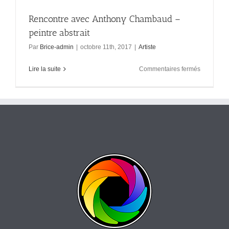
Rencontre avec Anthony Chambaud –
peintre abstrait
Par
Brice-admin
|
octobre 11th, 2017
|
Artiste
sur
Lire la suite
Commentaires fermés
Rencontre
avec
Anthony
Chambau
–
peintre
abstrait